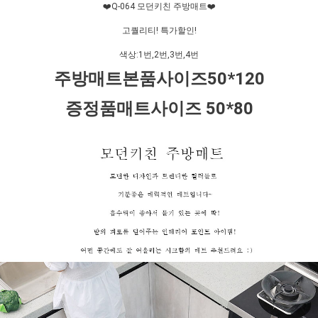
❤️Q-064 모던키친 주방매트❤️
고퀄리티! 특가할인!
색상:1번,2번,3번,4번
주방매트본품사이즈50*120
증정품매트사이즈 50*80