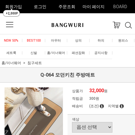
회원가입
로그인
주문조회
마이 페이지
BOARD
+2,000P
NEW 50%
BEST100
아우터
상의
하의
원피스
세트룩
신발
홈/이너웨어
패션잡화
공지사항
홈/이너웨어
침구세트
Q-064 모던키친 주방매트
32,000
상품가
원
적립금
300원
배송비
(조건)
지역별
색상