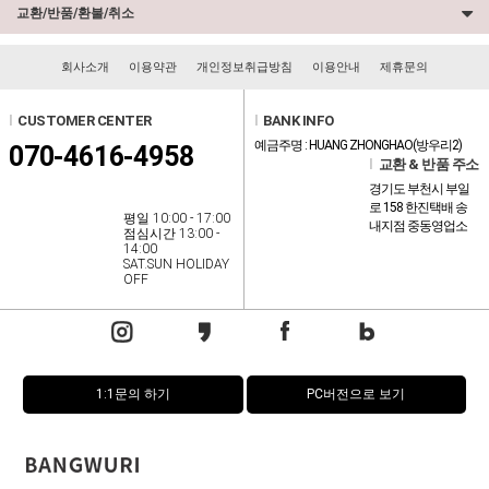
교환/반품/환불/취소
회사소개
이용약관
개인정보취급방침
이용안내
제휴문의
l
CUSTOMER CENTER
l
BANK INFO
예금주명 : HUANG ZHONGHAO(방우리2)
070-4616-4958
l
교환 & 반품 주소
경기도 부천시 부일
로 158 한진택배 송
평일 10:00 - 17:00
내지점 중동영업소
점심시간 13:00 -
14:00
SAT.SUN HOLIDAY
OFF
1:1문의 하기
PC버전으로 보기