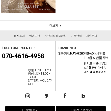
더보기 ▼
회사소개
이용약관
개인정보취급방침
이용안내
제휴문의
l
CUSTOMER CENTER
l
BANK INFO
예금주명 : HUANG ZHONGHAO(방우리2)
070-4616-4958
l
교환 & 반품 주소
경기도 부천시 부일
로 158 한진택배 송
평일 10:00 - 17:00
내지점 중동영업소
점심시간 13:00 -
14:00
SAT.SUN HOLIDAY
OFF
1:1문의 하기
PC버전으로 보기