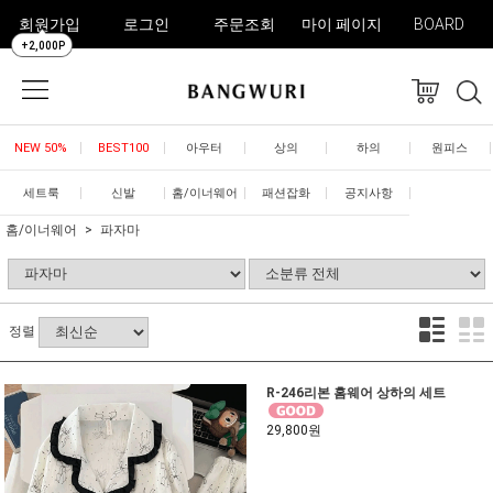
회원가입
로그인
주문조회
마이 페이지
BOARD
+2,000P
NEW 50%
BEST100
아우터
상의
하의
원피스
세트룩
신발
홈/이너웨어
패션잡화
공지사항
홈/이너웨어
파자마
정렬
R-246리본 홈웨어 상하의 세트
29,800원