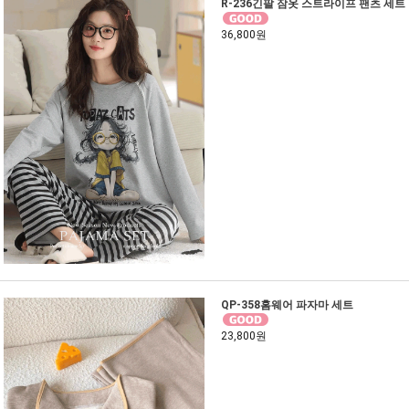
R-236긴팔 잠옷 스트라이프 팬츠 세트
36,800원
QP-358홈웨어 파자마 세트
23,800원