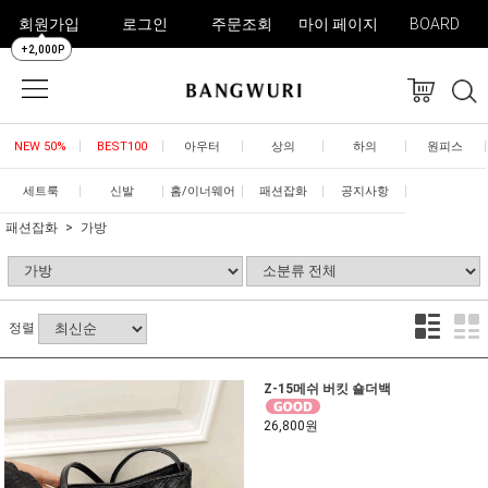
회원가입
로그인
주문조회
마이 페이지
BOARD
+2,000P
NEW 50%
BEST100
아우터
상의
하의
원피스
세트룩
신발
홈/이너웨어
패션잡화
공지사항
패션잡화
가방
정렬
Z-15메쉬 버킷 숄더백
26,800원