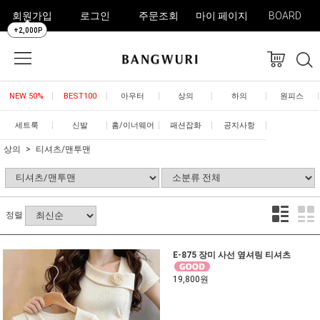
회원가입
로그인
주문조회
마이 페이지
BOARD
+2,000P
NEW 50%
BEST100
아우터
상의
하의
원피스
세트룩
신발
홈/이너웨어
패션잡화
공지사항
상의
티셔츠/맨투맨
정렬
E-875 장미 사선 옆셔링 티셔츠
19,800원