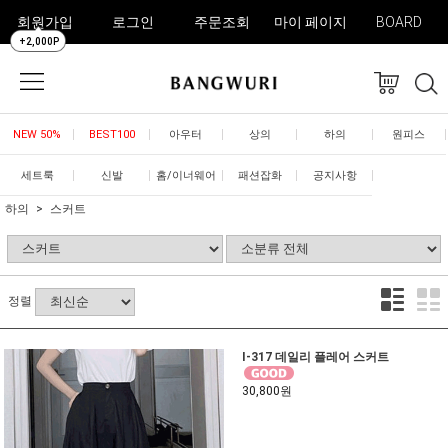
회원가입
로그인
주문조회
마이 페이지
BOARD
+2,000P
NEW 50%
BEST100
아우터
상의
하의
원피스
세트룩
신발
홈/이너웨어
패션잡화
공지사항
하의
스커트
정렬
I-317 데일리 플레어 스커트
30,800원