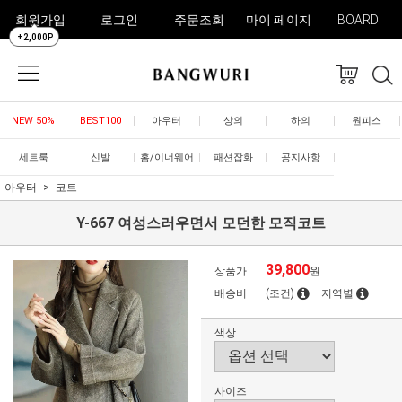
회원가입
로그인
주문조회
마이 페이지
BOARD
+2,000P
NEW 50%
BEST100
아우터
상의
하의
원피스
세트룩
신발
홈/이너웨어
패션잡화
공지사항
아우터
코트
Y-667 여성스러우면서 모던한 모직코트
39,800
상품가
원
배송비
(조건)
지역별
색상
사이즈