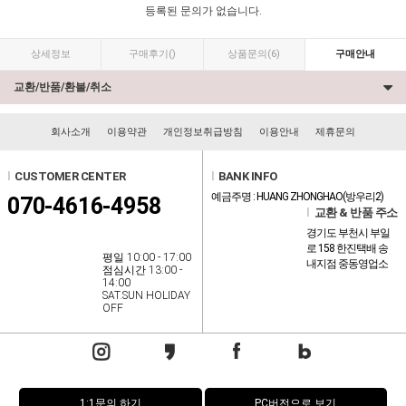
등록된 문의가 없습니다.
상세정보
구매후기
()
상품문의
(6)
구매안내
교환/반품/환불/취소
회사소개
이용약관
개인정보취급방침
이용안내
제휴문의
l
CUSTOMER CENTER
l
BANK INFO
예금주명 : HUANG ZHONGHAO(방우리2)
070-4616-4958
l
교환 & 반품 주소
경기도 부천시 부일
로 158 한진택배 송
평일 10:00 - 17:00
내지점 중동영업소
점심시간 13:00 -
14:00
SAT.SUN HOLIDAY
OFF
1:1문의 하기
PC버전으로 보기