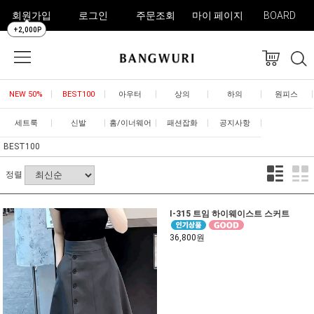
회원가입
로그인
주문조회
마이 페이지
BOARD
+2,000P
NEW 50%
BEST100
아우터
상의
하의
원피스
세트룩
신발
홈/이너웨어
패션잡화
공지사항
BEST100
정렬
I-315 트임 하이웨이스트 스커트
36,800원