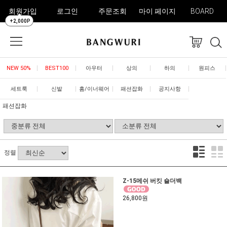
회원가입
로그인
주문조회
마이 페이지
BOARD
+2,000P
NEW 50%
BEST100
아우터
상의
하의
원피스
세트룩
신발
홈/이너웨어
패션잡화
공지사항
패션잡화
정렬
Z-15메쉬 버킷 숄더백
26,800원